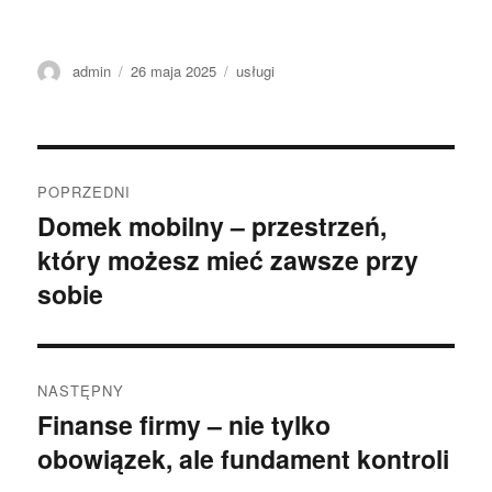
Autor
Data
Kategorie
admin
26 maja 2025
usługi
publikacji
Nawigacja
POPRZEDNI
wpisu
Domek mobilny – przestrzeń,
Poprzedni
który możesz mieć zawsze przy
wpis:
sobie
NASTĘPNY
Finanse firmy – nie tylko
Następny
obowiązek, ale fundament kontroli
wpis: