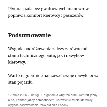
Płynna jazda bez gwałtownych manewrów
poprawia komfort kierowcy i pasażerów.
Podsumowanie
Wygoda podróżowania zależy zarówno od
stanu technicznego auta, jak i nawyków
kierowcy.
Warto regularnie analizować swoje nawyki oraz
stan pojazdu.
Data
Kategorie
Tagi
12 maja 2026
usługi
ergonomia wnętrza auta
,
komfort jazdy
publikacji
auta
,
komfort jazdy samochodem
,
ustawienie fotela kierowcy
,
wygoda podróżowania
,
zawieszenie i opony