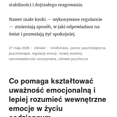
stabilności i dojrzałego reagowania.
Nawet małe kroki — wykonywane regularnie
— zmieniają sposób, w jaki odpowiadasz na
świat i pozwalają żyć spokojniej.
Data
Kategorie
Tagi
27 maja 2026
zdrowie
mindfulness
,
pomoc psychologiczna
,
publikacji
psychoterapia
,
regulacja emocji
,
rozwój osobisty
,
samoświadomość emocjonalna
,
zdrowie psychiczne
Co pomaga kształtować
uważność emocjonalną i
lepiej rozumieć wewnętrzne
emocje w życiu