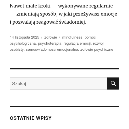
Nawet małe kroki — wykonywane regularnie
— zmieniają sposób, w jaki przeżywasz emocje
i pozwalają reagować świadomiej.
Data
Kategorie
Tagi
14 listopada 2025
zdrowie
mindfulness
,
pomoc
publikacji
psychologiczna
,
psychoterapia
,
regulacja emocji
,
rozwój
osobisty
,
samoświadomość emocjonalna
,
zdrowie psychiczne
SZU
Szukaj:
OSTATNIE WPISY