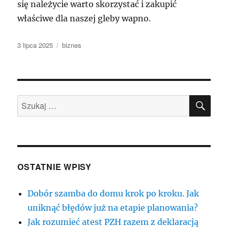
się należycie warto skorzystać i zakupić
właściwe dla naszej gleby wapno.
Data
Kategorie
3 lipca 2025
biznes
publikacji
SZU
Szukaj:
OSTATNIE WPISY
Dobór szamba do domu krok po kroku. Jak
uniknąć błędów już na etapie planowania?
Jak rozumieć atest PZH razem z deklaracją