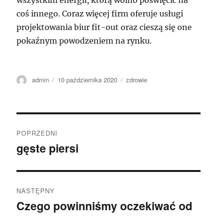
wszystkim energii, którą wolno poświęcić na
coś innego. Coraz więcej firm oferuje usługi
projektowania biur fit-out oraz cieszą się one
pokaźnym powodzeniem na rynku.
Autor
Data
Kategorie
admin
10 października 2020
zdrowie
publikacji
Nawigacja
POPRZEDNI
wpisu
gęste piersi
Poprzedni
wpis:
NASTĘPNY
Czego powinniśmy oczekiwać od
Następny