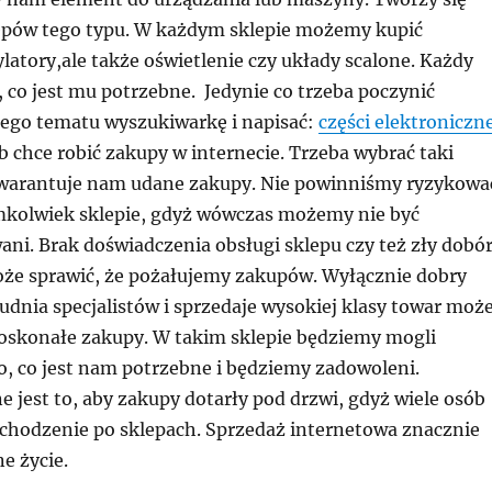
lepów tego typu. W każdym sklepie możemy kupić
atory,ale także oświetlenie czy układy scalone. Każdy
 co jest mu potrzebne. Jedynie co trzeba poczynić
 tego tematu wyszukiwarkę i napisać:
części elektroniczn
b chce robić zakupy w internecie. Trzeba wybrać taki
gwarantuje nam udane zakupy. Nie powinniśmy ryzykowa
kolwiek sklepie, gdyż wówczas możemy nie być
ni. Brak doświadczenia obsługi sklepu czy też zły dobó
e sprawić, że pożałujemy zakupów. Wyłącznie dobry
rudnia specjalistów i sprzedaje wysokiej klasy towar moż
skonałe zakupy. W takim sklepie będziemy mogli
o, co jest nam potrzebne i będziemy zadowoleni.
e jest to, aby zakupy dotarły pod drzwi, gdyż wiele osób
 chodzenie po sklepach. Sprzedaż internetowa znacznie
e życie.