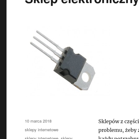
Data
10 marca 2018
Sklepów z części
publikacji
Kategorie
sklepy internetowe
problemu, żeby 
Tagi
sklepy internetowe
,
sklepy
każdy potrzebny