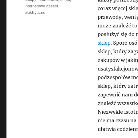
internetowe cześci
coraz więcej sk
elektryczne
przewody, wentyl
może znaleźć to,
posłużyć się do
sklep
. Sporo osó
sklep, który za
zakupów w jakim
usatysfakcjonowa
podzespołów moż
sklep, który zat
zapewnić nam do
znaleźć wszystk
Niezwykle istotn
nie ma czasu na
ułatwia codzienn